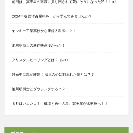
前回は、冥王星の破壊に振り回されて死にそうになった私？！ #2
2024年版 西洋占星術を一から学んでみませんか？
ヤンキー工業高校から産婦人科医に？！
池川明博士の新作映画凄かった！
クリスタルヒーリングとは？ その１
妊娠中に親が離婚！ 胎児の心に刻まれた傷とは？？
池川明博士とダウジングする？？！
３月はいよいよ！ 破壊と再生の星、冥王星が水瓶座へ！！