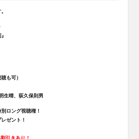
す。
～
則』
視聴も可）
田明生晴、荻久保則男
特別ロング視聴権！
プレゼント！
早割引きあり！