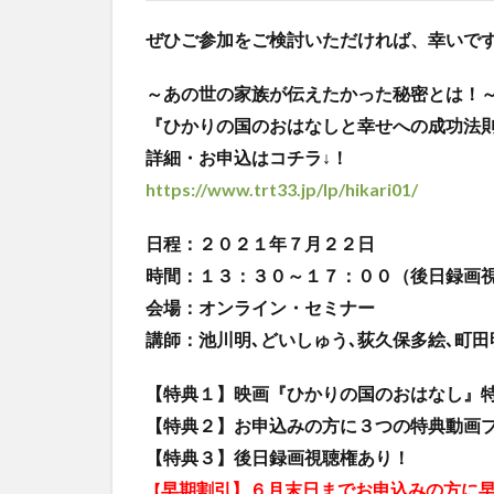
ぜひご参加をご検討いただければ、幸いで
～あの世の家族が伝えたかった秘密とは！
『ひかりの国のおはなしと幸せへの成功法
詳細・お申込はコチラ↓！
https://www.trt33.jp/lp/hikari01/
日程：２０２１年７月２２日
時間：１３：３０～１７：００（後日録画
会場：オンライン・セミナー
講師：池川明､どいしゅう､荻久保多絵､町
【特典１】映画『ひかりの国のおはなし』
【特典２】お申込みの方に３つの特典動画
【特典３】後日録画視聴権あり！
早期割引】６月末日までお申込みの方に
【