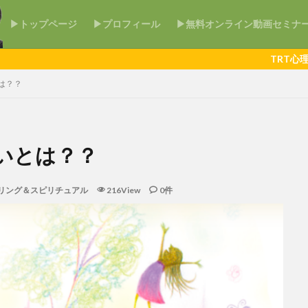
▶トップページ
▶プロフィール
▶無料オンライン動画セミナ
TRT心理セラピーを無
は？？
いとは？？
リング＆スピリチュアル
216View
0件